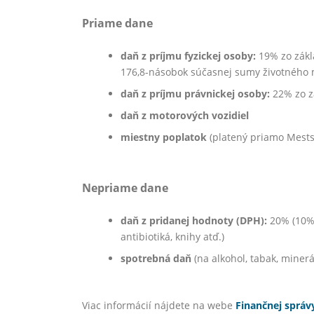
Priame dane
daň z príjmu fyzickej osoby:
19% zo zák
176,8-násobok súčasnej sumy životného
daň z príjmu právnickej osoby:
22% zo z
daň z motorových vozidiel
miestny poplatok
(platený priamo Mest
Nepriame dane
daň z pridanej hodnoty (DPH):
20% (10% 
antibiotiká, knihy atď.)
spotrebná daň
(na alkohol, tabak, minerál
Viac informácií nájdete na webe
Finančnej správ