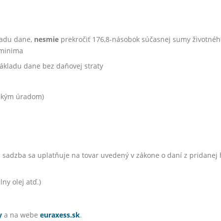
ladu dane,
nesmie
prekročiť 176,8-násobok súčasnej sumy životné
 minima
ákladu dane bez daňovej straty
ským úradom)
sadzba sa uplatňuje na tovar uvedený v zákone o daní z pridanej h
ny olej atď.)
y
a na webe
euraxess.sk
.